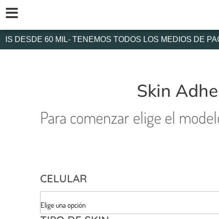
Ir
al
contenido
S DESDE 60 MIL- TENEMOS TODOS LOS MEDIOS DE PAGO
Skin Adhe
Para comenzar elige el modelo 
CELULAR
Skin
Adhesivo
Personalizado
Para