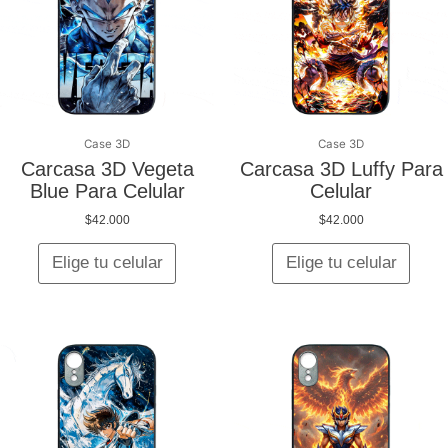
variantes.
varian
Las
Las
opciones
opcio
se
se
pueden
pued
elegir
elegir
en
en
Case 3D
Case 3D
la
la
Carcasa 3D Vegeta
Carcasa 3D Luffy Para
página
págin
Blue Para Celular
Celular
de
de
$
42.000
$
42.000
producto
produ
Elige tu celular
Elige tu celular
Este
Este
producto
produ
tiene
tiene
múltiples
múltip
variantes.
varian