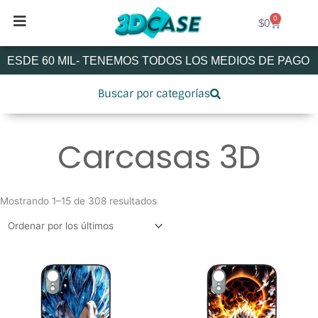
Ir
0
Cart
al
$
0
contenido
SDE 60 MIL- TENEMOS TODOS LOS MEDIOS DE PAGO - E
Buscar por categorías
Carcasas 3D
Ordenado
por
Mostrando 1–15 de 308 resultados
los
últimos
Este
Este
producto
produ
tiene
tiene
múltiples
múltip