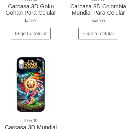
la
la
Carcasa 3D Goku
Carcasa 3D Colombia
página
págin
Gohan Para Celular
Mundial Para Celular
de
de
$
42.000
$
42.000
producto
produ
Elige tu celular
Elige tu celular
Este
producto
tiene
múltiples
variantes.
Las
opciones
se
pueden
elegir
en
Case 3D
la
Carcasa 3D Mundial