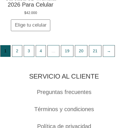
página
2026 Para Celular
de
$
42.000
producto
Elige tu celular
1
2
3
4
…
19
20
21
→
SERVICIO AL CLIENTE
Preguntas frecuentes
Términos y condiciones
Política de privacidad