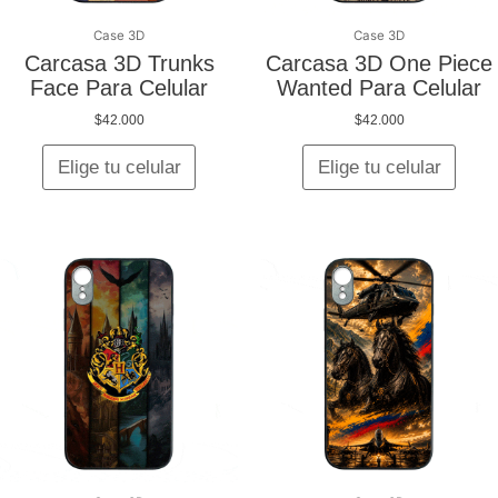
elegir
elegir
en
en
Case 3D
Case 3D
la
la
Carcasa 3D Trunks
Carcasa 3D One Piece
página
págin
Face Para Celular
Wanted Para Celular
de
de
$
42.000
$
42.000
producto
produ
Elige tu celular
Elige tu celular
Este
Este
producto
produ
tiene
tiene
múltiples
múltip
variantes.
varian
Las
Las
opciones
opcio
se
se
pueden
pued
elegir
elegir