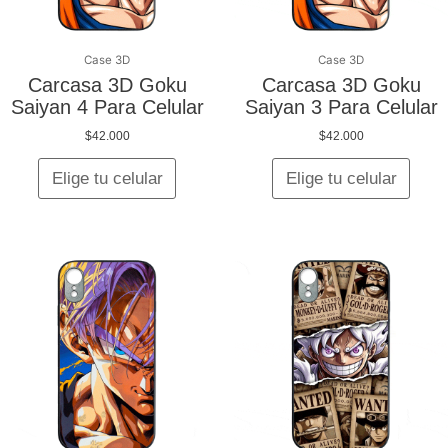
pueden
pued
elegir
elegir
en
en
Case 3D
Case 3D
la
la
Carcasa 3D Goku
Carcasa 3D Goku
página
págin
Saiyan 4 Para Celular
Saiyan 3 Para Celular
de
de
$
42.000
$
42.000
producto
produ
Elige tu celular
Elige tu celular
Este
Este
producto
produ
tiene
tiene
múltiples
múltip
variantes.
varian
Las
Las
opciones
opcio
se
se
pueden
pued