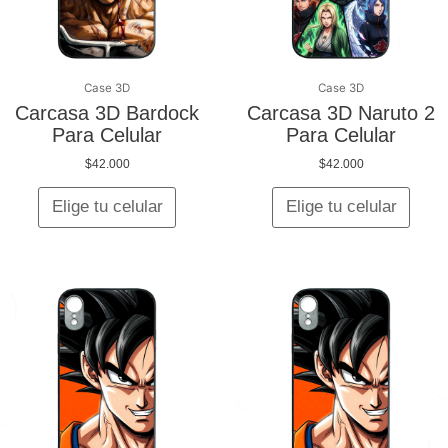
se
se
pueden
pued
elegir
elegir
en
en
Case 3D
Case 3D
la
la
Carcasa 3D Bardock
Carcasa 3D Naruto 2
página
págin
Para Celular
Para Celular
de
de
$
42.000
$
42.000
producto
produ
Elige tu celular
Elige tu celular
Este
Este
producto
produ
tiene
tiene
múltiples
múltip
variantes.
varian
Las
Las
opciones
opcio
se
se