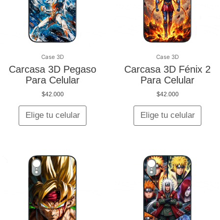
Las
Las
opciones
opcio
se
se
pueden
pued
elegir
elegir
en
en
Case 3D
Case 3D
la
la
Carcasa 3D Pegaso
Carcasa 3D Fénix 2
página
págin
Para Celular
Para Celular
de
de
$
42.000
$
42.000
producto
produ
Elige tu celular
Elige tu celular
Este
Este
producto
produ
tiene
tiene
múltiples
múltip
variantes.
varian
Las
Las
opciones
opcio