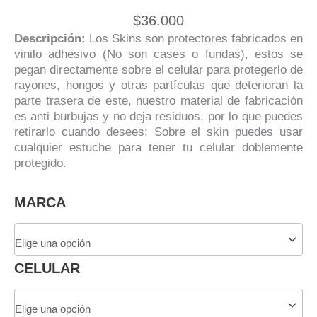
$
36.000
Descripción:
Los Skins son protectores fabricados en
vinilo adhesivo (No son cases o fundas), estos se
pegan directamente sobre el celular para protegerlo de
rayones, hongos y otras partículas que deterioran la
parte trasera de este, nuestro material de fabricación
es anti burbujas y no deja residuos, por lo que puedes
retirarlo cuando desees; Sobre el skin puedes usar
cualquier estuche para tener tu celular doblemente
protegido.
Skin
MARCA
Adhesivo
Impreso
Cráneo
y
CELULAR
Rosas
Para
Celular