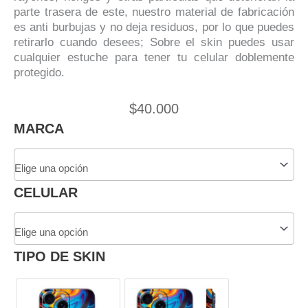
parte trasera de este, nuestro material de fabricación
es anti burbujas y no deja residuos, por lo que puedes
retirarlo cuando desees; Sobre el skin puedes usar
cualquier estuche para tener tu celular doblemente
protegido.
$
40.000
Skin
MARCA
Adhesivo
Premium
Shadow
Military
CELULAR
Green
3M
Para
Celular
TIPO DE SKIN
cantidad