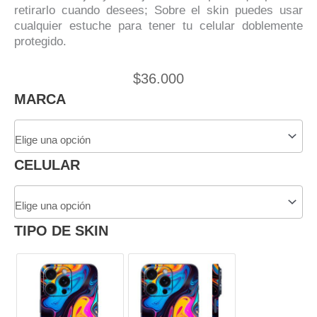
retirarlo cuando desees; Sobre el skin puedes usar
cualquier estuche para tener tu celular doblemente
protegido.
$
36.000
Skin
MARCA
Adhesivo
Panal
Naranja
Para
CELULAR
Celular
cantidad
TIPO DE SKIN