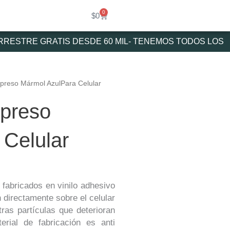
0
Cart
$
0
ESTRE GRATIS DESDE 60 MIL- TENEMOS TODOS LOS MED
mpreso Mármol AzulPara Celular
mpreso
 Celular
 fabricados en vinilo adhesivo
 directamente sobre el celular
ras partículas que deterioran
erial de fabricación es anti