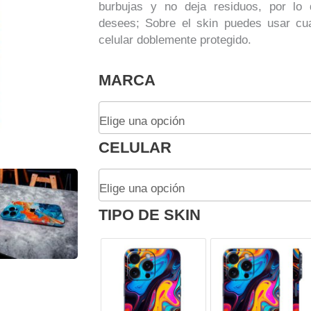
burbujas y no deja residuos, por lo 
desees; Sobre el skin puedes usar cua
celular doblemente protegido.
Skin
MARCA
Adhesivo
Impreso
Mármol
AzulPara
CELULAR
Celular
cantidad
TIPO DE SKIN