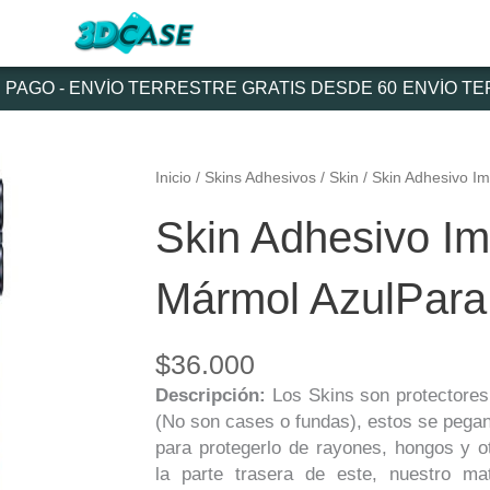
AGO - ENVÍO TERRESTRE GRATIS DESDE 60
ENVÍO TERR
Inicio
/
Skins Adhesivos
/
Skin
/ Skin Adhesivo I
Skin Adhesivo I
Mármol AzulPara
$
36.000
Descripción:
Los Skins son protectores
(No son cases o fundas), estos se pegan
para protegerlo de rayones, hongos y ot
la parte trasera de este, nuestro mat