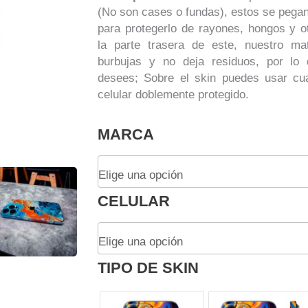
(No son cases o fundas), estos se pegan
para protegerlo de rayones, hongos y ot
la parte trasera de este, nuestro mat
burbujas y no deja residuos, por lo 
desees; Sobre el skin puedes usar cua
celular doblemente protegido.
Skin
MARCA
Adhesivo
Impreso
Explosión
de
CELULAR
Colores
Para
Celular
cantidad
TIPO DE SKIN