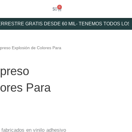
0
Cart
$
0
RESTRE GRATIS DESDE 60 MIL- TENEMOS TODOS LOS ME
mpreso Explosión de Colores Para
mpreso
ores Para
 fabricados en vinilo adhesivo