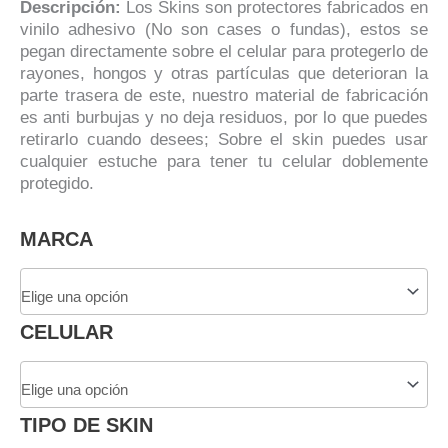
Descripción:
Los Skins son protectores fabricados en
vinilo adhesivo (No son cases o fundas), estos se
pegan directamente sobre el celular para protegerlo de
rayones, hongos y otras partículas que deterioran la
parte trasera de este, nuestro material de fabricación
es anti burbujas y no deja residuos, por lo que puedes
retirarlo cuando desees; Sobre el skin puedes usar
cualquier estuche para tener tu celular doblemente
protegido.
Skin
MARCA
Adhesivo
Impreso
Abstract
Para
CELULAR
Celular
cantidad
TIPO DE SKIN