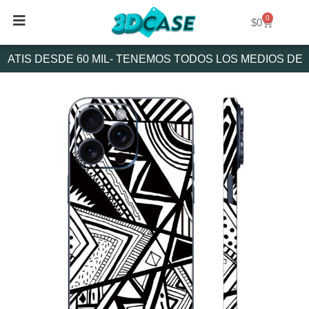
Ir
0
Cart
al
$
0
contenido
TIS DESDE 60 MIL- TENEMOS TODOS LOS MEDIOS DE P