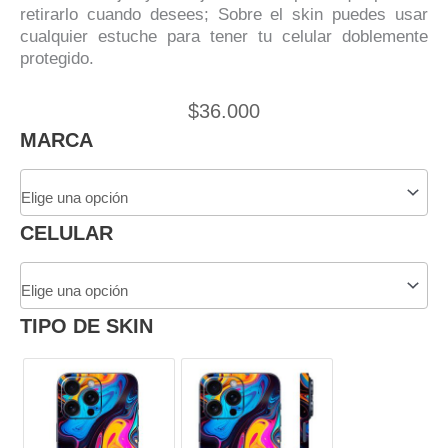
retirarlo cuando desees; Sobre el skin puedes usar
cualquier estuche para tener tu celular doblemente
protegido.
$
36.000
Skin
MARCA
Adhesivo
Camuflado
Plateado
Para
CELULAR
Celular
cantidad
TIPO DE SKIN