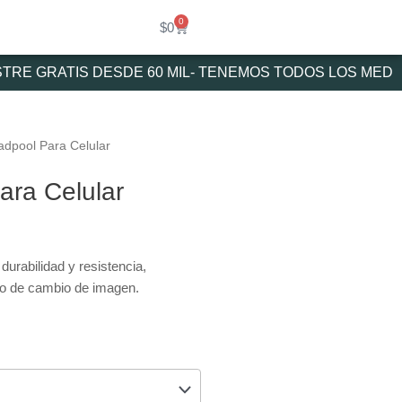
0
Cart
$
0
 GRATIS DESDE 60 MIL- TENEMOS TODOS LOS MEDIOS 
dpool Para Celular
ra Celular
urabilidad y resistencia,
cto de cambio de imagen.