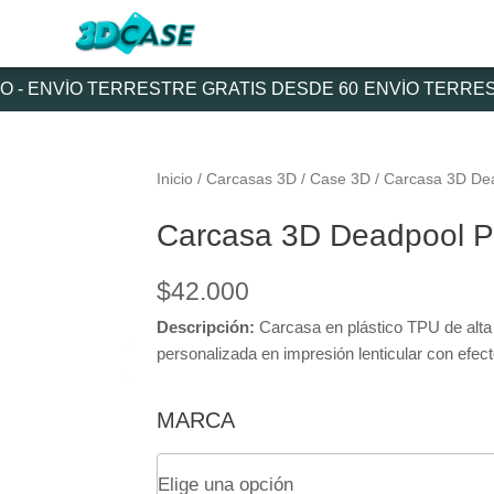
 ENVÍO TERRESTRE GRATIS DESDE 60
ENVÍO TERRESTRE
Inicio
/
Carcasas 3D
/
Case 3D
/ Carcasa 3D Dea
Carcasa 3D Deadpool Pa
$
42.000
Descripción:
Carcasa en plástico TPU de alta d
personalizada en impresión lenticular con efe
Carcasa
MARCA
3D
Deadpool
Para