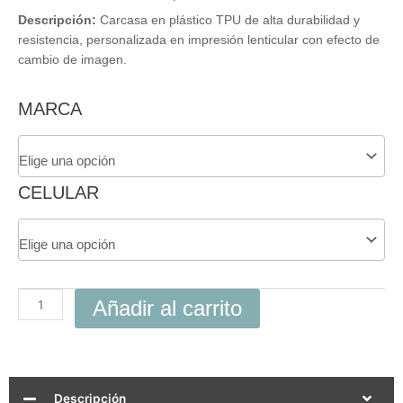
Descripción:
Carcasa en plástico TPU de alta durabilidad y
resistencia, personalizada en impresión lenticular con efecto de
cambio de imagen.
Carcasa
MARCA
3D
My
Hero
Academia
CELULAR
Para
Celular
cantidad
Añadir al carrito
Descripción