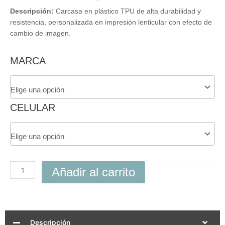
Descripción:
Carcasa en plástico TPU de alta durabilidad y
resistencia, personalizada en impresión lenticular con efecto de
cambio de imagen.
Carcasa
MARCA
3D
Mario
Kart
World
CELULAR
Para
Celular
cantidad
Añadir al carrito
Descripción