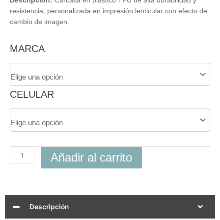
Descripción:
Carcasa en plástico TPU de alta durabilidad y
resistencia, personalizada en impresión lenticular con efecto de
cambio de imagen.
Carcasa
MARCA
3D
GTA
6
Para
CELULAR
Celular
cantidad
Añadir al carrito
Descripción