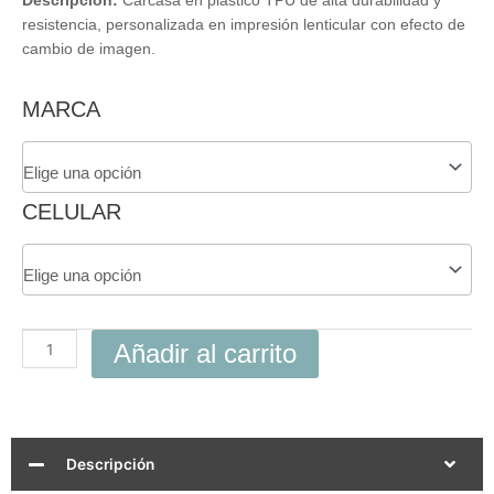
Descripción:
Carcasa en plástico TPU de alta durabilidad y
resistencia, personalizada en impresión lenticular con efecto de
cambio de imagen.
Carcasa
MARCA
3D
Coraje
Para
Celular
CELULAR
cantidad
Añadir al carrito
Descripción