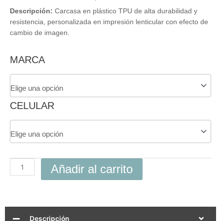
Descripción:
Carcasa en plástico TPU de alta durabilidad y
resistencia, personalizada en impresión lenticular con efecto de
cambio de imagen.
Carcasa
MARCA
3D
Capitan
America
Para
CELULAR
Celular
cantidad
Añadir al carrito
Descripción