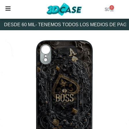
Ir
0
Cart
al
$
0
contenido
DESDE 60 MIL- TENEMOS TODOS LOS MEDIOS DE PAGO 