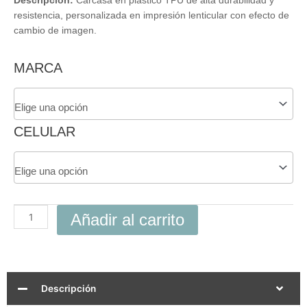
Descripción:
Carcasa en plástico TPU de alta durabilidad y
resistencia, personalizada en impresión lenticular con efecto de
cambio de imagen.
Carcasa
MARCA
3D
Boss
Para
Celular
CELULAR
cantidad
Añadir al carrito
Descripción