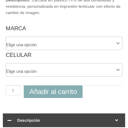
Descripción:
Carcasa en plástico TPU de alta durabilidad y
resistencia, personalizada en impresión lenticular con efecto de
cambio de imagen.
Carcasa
MARCA
3D
90s
Gamer
Celular
CELULAR
cantidad
Añadir al carrito
Descripción