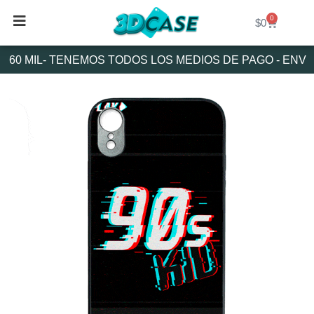
Ir
0
Cart
al
$
0
contenido
60 MIL- TENEMOS TODOS LOS MEDIOS DE PAGO - ENVÍO