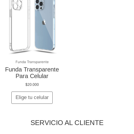
producto
tiene
múltiples
variantes.
Las
opciones
se
pueden
elegir
en
Funda Transparente
la
Funda Transparente
página
Para Celular
de
$
20.000
producto
Elige tu celular
SERVICIO AL CLIENTE