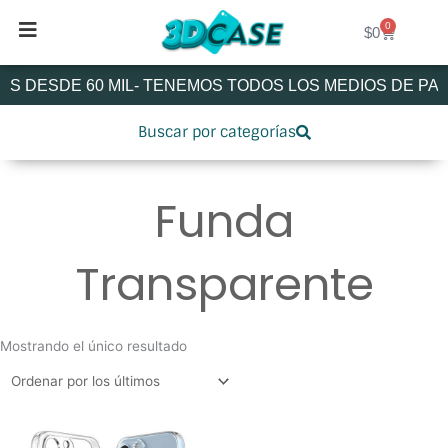
Ir
0
Cart
al
$
0
contenido
S DESDE 60 MIL- TENEMOS TODOS LOS MEDIOS DE PAG
Buscar por categorías
Funda
Transparente
Mostrando el único resultado
Este